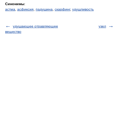
Синонимы
:
астма
,
асфиксия
,
падушина
,
скарфинг
,
удушливость
удушающее отравляющее
узел
вещество