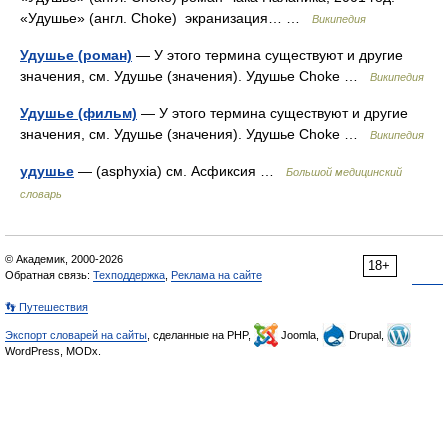
«Удушье» (англ. Choke) экранизация… …
Википедия
Удушье (роман)
— У этого термина существуют и другие
значения, см. Удушье (значения). Удушье Choke …
Википедия
Удушье (фильм)
— У этого термина существуют и другие
значения, см. Удушье (значения). Удушье Choke …
Википедия
удушье
— (asphyxia) см. Асфиксия …
Большой медицинский
словарь
© Академик, 2000-2026
18+
Обратная связь:
Техподдержка
,
Реклама на сайте
👣 Путешествия
Экспорт словарей на сайты
, сделанные на PHP,
Joomla,
Drupal,
WordPress, MODx.