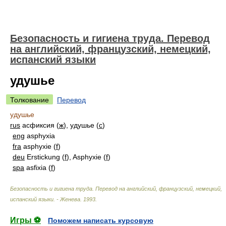
Безопасность и гигиена труда. Перевод
на английский, французский, немецкий,
испанский языки
удушье
Толкование
Перевод
удушье
rus
асфиксия (
ж
), удушье (
с
)
eng
asphyxia
fra
asphyxie (
f
)
deu
Erstickung (
f
), Asphyxie (
f
)
spa
asfixia (
f
)
Безопасность и гигиена труда. Перевод на английский, французский, немецкий,
испанский языки. - Женева
.
1993
.
Игры ⚽
Поможем написать курсовую