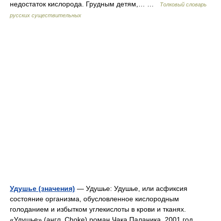
недостаток кислорода. Грудным детям,… …
Толковый словарь
русских существительных
Удушье (значения)
— Удушье: Удушье, или асфиксия
состояние организма, обусловленное кислородным
голоданием и избытком углекислоты в крови и тканях.
«Удушье» (англ. Choke) роман Чака Паланика, 2001 год.